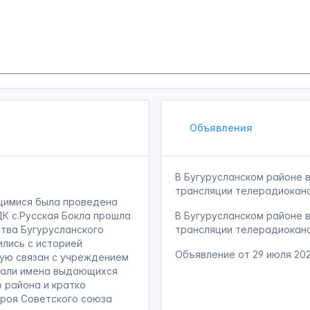
Объявления
В Бугурусланском районе
трансляции телерадиокан
ащимися была проведена
ДК с.Русская Бокла прошла
В Бугурусланском районе
тва Бугурусланского
трансляции телерадиокан
ились с историей
Объявление от
29 июля 20
мую связан с учреждением
нали имена выдающихся
 района и кратко
ероя Советского союза