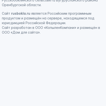
Русскобоклинского сельсовета Бугурусланского района
Оренбургской области.
Сайт
rusbokla.ru
является
Российским программным
продуктом
и
размещён на сервере, находящемся под
юрисдикцией Российской Федерации
.
Сайт
разработан
в ООО «КопыленКомпани» и
размещён
в
ООО «Дом для сайта».