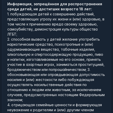
Информация, запрещённая для распространения
среди детей, не достигших возраста 18 лет:
1. побуждающая детей к совершению действий,
представляющих угрозу их жизни и (или) здоровью, в
том числе к причинению вреда своему здоровью,
самоубийству, демонстрация культуры общества
ЛГБТ;
2. способная вызвать у детей желание употребить
наркотические средства, психотропные и (или)
одурманивающие вещества, табачные изделия,
алкогольную и спиртосодержащую продукцию, пиво
и напитки, изготавливаемые на его основе, принять
участие в азартных играх, заниматься проституцией,
бродяжничеством или попрошайничеством; 3.
обосновывающая или оправдывающая допустимость
насилия и (или) жестокости либо побуждающая
осуществлять насильственные действия по
отношению к людям или животным, за исключением
случаев, предусмотренных настоящим Федеральным
законом;
4. отрицающая семейные ценности и формирующая
неуважение к родителям и (или) другим членам