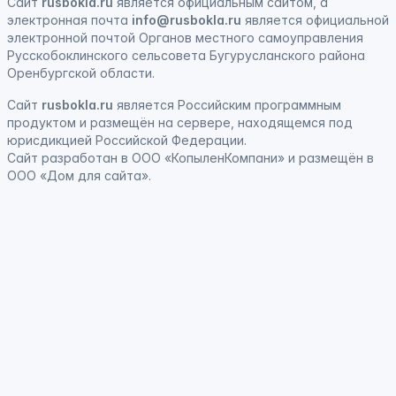
Сайт
rusbokla.ru
является официальным сайтом, а
электронная
почта
info@rusbokla.ru
является официальной
электронной почтой Органов местного самоуправления
Русскобоклинского сельсовета Бугурусланского района
Оренбургской области.
Сайт
rusbokla.ru
является
Российским программным
продуктом
и
размещён на сервере, находящемся под
юрисдикцией Российской Федерации
.
Сайт
разработан
в ООО «КопыленКомпани» и
размещён
в
ООО «Дом для сайта».