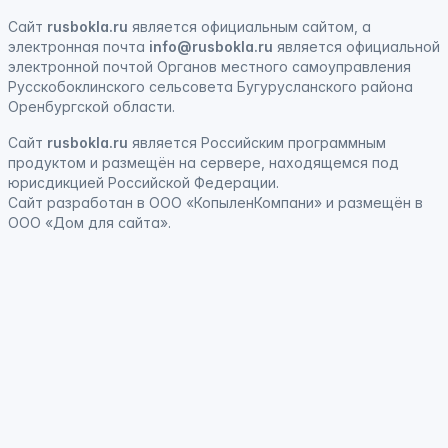
Сайт
rusbokla.ru
является официальным сайтом, а
электронная
почта
info@rusbokla.ru
является официальной
электронной почтой Органов местного самоуправления
Русскобоклинского сельсовета Бугурусланского района
Оренбургской области.
Сайт
rusbokla.ru
является
Российским программным
продуктом
и
размещён на сервере, находящемся под
юрисдикцией Российской Федерации
.
Сайт
разработан
в ООО «КопыленКомпани» и
размещён
в
ООО «Дом для сайта».